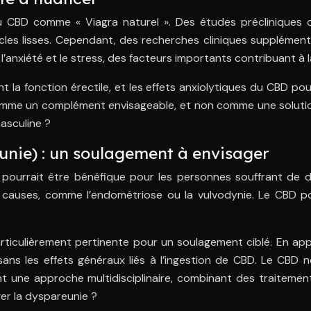
n du CBD comme « Viagra naturel ». Des études précliniques
scles lisses. Cependant, des recherches cliniques supplément
l’anxiété et le stress, des facteurs importants contribuant à l
 la fonction érectile, et les effets anxiolytiques du CBD pour
comme un complément envisageable, et non comme une solution
asculine ?
unie) : un soulagement à envisager
pourrait être bénéfique pour les personnes souffrant de d
causes, comme l’endométriose ou la vulvodynie. Le CBD pou
 particulièrement pertinente pour un soulagement ciblé. En ap
r sans les effets généraux liés à l’ingestion de CBD. Le CBD
nt une approche multidisciplinaire, combinant des traiteme
er la dyspareunie ?