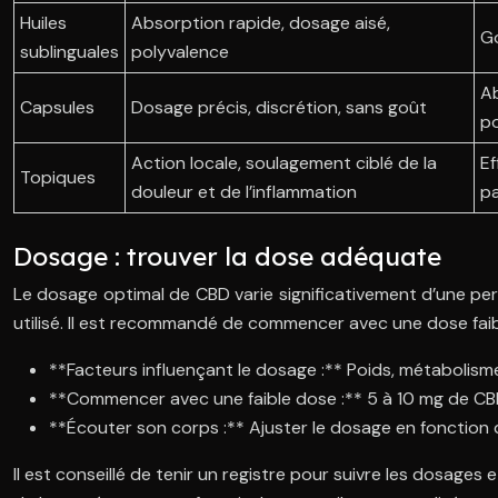
Huiles
Absorption rapide, dosage aisé,
Go
sublinguales
polyvalence
Ab
Capsules
Dosage précis, discrétion, sans goût
po
Action locale, soulagement ciblé de la
Ef
Topiques
douleur et de l’inflammation
pa
Dosage : trouver la dose adéquate
Le dosage optimal de CBD varie significativement d’une pers
utilisé. Il est recommandé de commencer avec une dose faib
**Facteurs influençant le dosage :** Poids, métabolisme, 
**Commencer avec une faible dose :** 5 à 10 mg de C
**Écouter son corps :** Ajuster le dosage en fonction 
Il est conseillé de tenir un registre pour suivre les dosages 