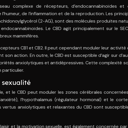
eau complexe de récepteurs, d’endocannabinoïdes et d’
 l’humeur, de l’inflammation et de la reproduction. Les prin
chidonoylglycérol (2-AG), sont des molécules produites nature
endocannabinoïdes. Le CBD agit principalement sur le SEC 
ombreux mammifères.
cepteurs CB1 et CB2. Il peut cependant moduler leur activité d
 son action. En outre, le CBD est susceptible d’agir sur d
opriétés anxiolytiques et antidépressives. Cette complexité
 particulier.
 sexualité
lle, et le CBD peut moduler les zones cérébrales concernées 
anxiété), l’hypothalamus (régulateur hormonal) et le corte
 vertus anxiolytiques et relaxantes du CBD sont susceptibles d’
sir et la motivation sexuelle, est également concernée par 