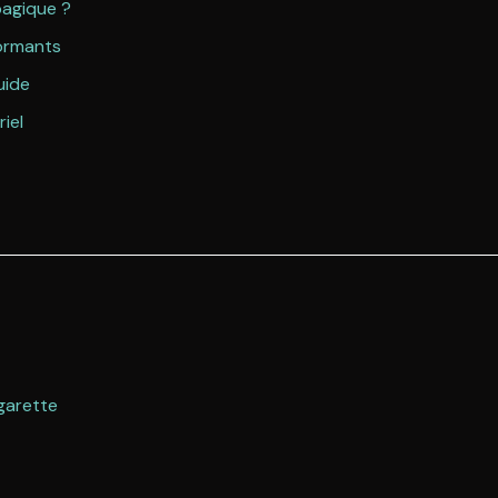
bagique ?
formants
uide
iel
garette