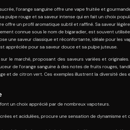
ucrée, l’orange sanguine offre une vape fruitée et gourmande,
r sa pulpe rouge et sa saveur intense qui en fait un choix popula
e offre un profil aromatique subtil et raffiné. Sa saveur lé
alement connue sous le nom de bigaradier, est souvent utilisée
e une saveur classique et réconfortante, idéale pour les vapo
 est appréciée pour sa saveur douce et sa pulpe juteuse.
sur le marché, proposant des saveurs variées et originale
uceur de l’orange sanguine à des notes de fruits rouges, tan
 et de citron vert. Ces exemples illustrent la diversité des 
e
 font un choix apprécié par de nombreux vapoteurs.
crées et acidulées, procure une sensation de dynamisme et d’é