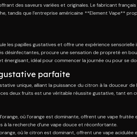
ffrant des saveurs variées et originales. Le fabricant frança
he, tandis que l’entreprise américaine **Element Vape** propos
le les papilles gustatives et offre une expérience sensorielle 
tés désinfectantes, procure une sensation de propreté en bo
t et énergisant, idéal pour commencer la journée ou pour se 
gustative parfaite
ative unique, alliant la puissance du citron à la douceur de
es deux fruits est une véritable réussite gustative, tant en 
 d’orange, où l’orange est dominante, offrent une vape fruit
urs à la recherche d’une vape douce et réconfortante.
d’orange, où le citron est dominant, offrent une vape acidul