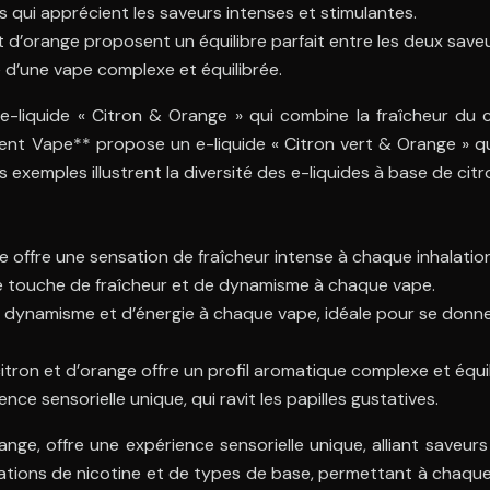
s qui apprécient les saveurs intenses et stimulantes.
t d’orange proposent un équilibre parfait entre les deux save
e d’une vape complexe et équilibrée.
liquide « Citron & Orange » qui combine la fraîcheur du c
ement Vape** propose un e-liquide « Citron vert & Orange » 
exemples illustrent la diversité des e-liquides à base de citr
 offre une sensation de fraîcheur intense à chaque inhalation
une touche de fraîcheur et de dynamisme à chaque vape.
ynamisme et d’énergie à chaque vape, idéale pour se donner u
tron et d’orange offre un profil aromatique complexe et équil
ce sensorielle unique, qui ravit les papilles gustatives.
nge, offre une expérience sensorielle unique, alliant saveurs
rations de nicotine et de types de base, permettant à chaq