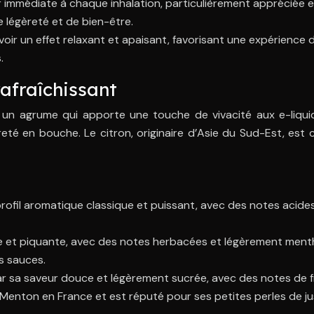
 immédiate à chaque inhalation, particulièrement appréciée e
 légèreté et de bien-être.
oir un effet relaxant et apaisant, favorisant une expérience d
.
rafraîchissant
 un agrume qui apporte une touche de vivacité aux e-liqui
eté en bouche. Le citron, originaire d’Asie du Sud-Est, est
profil aromatique classique et puissant, avec des notes acide
e et piquante, avec des notes herbacées et légèrement mentho
es sauces.
 par sa saveur douce et légèrement sucrée, avec des notes de f
 Menton en France et est réputé pour ses petites perles de j