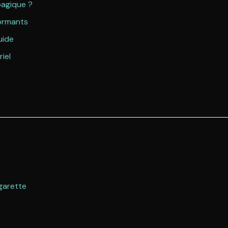
bagique ?
formants
uide
iel
garette