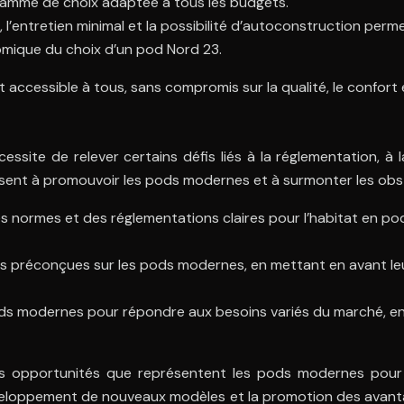
gamme de choix adaptée à tous les budgets.
, l’entretien minimal et la possibilité d’autoconstruction per
onomique du choix d’un pod Nord 23.
ccessible à tous, sans compromis sur la qualité, le confort et
ite de relever certains défis liés à la réglementation, à l
visent à promouvoir les pods modernes et à surmonter les obs
s normes et des réglementations claires pour l’habitat en pod,
dées préconçues sur les pods modernes, en mettant en avant l
 pods modernes pour répondre aux besoins variés du marché, 
les opportunités que représentent les pods modernes pour
e développement de nouveaux modèles et la promotion des ava