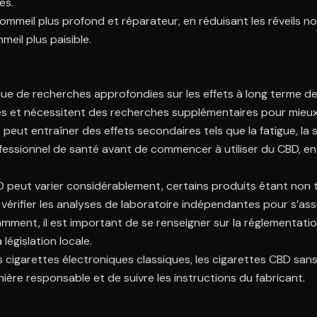
es.
sommeil plus profond et réparateur, en réduisant les réveils no
meil plus paisible.
ue de recherches approfondies sur les effets à long terme de l’
tées et nécessitent des recherches supplémentaires pour mieu
eut entraîner des effets secondaires tels que la fatigue, la 
ssionnel de santé avant de commencer à utiliser du CBD, en par
D peut varier considérablement, certains produits étant non t
vérifier les analyses de laboratoire indépendantes pour s’ass
amment, il est important de se renseigner sur la réglementat
égislation locale.
cigarettes électroniques classiques, les cigarettes CBD sans n
anière responsable et de suivre les instructions du fabricant.