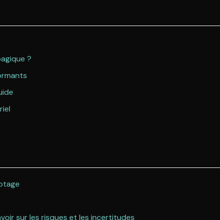
bagique ?
formants
uide
iel
potage
ir sur les risques et les incertitudes