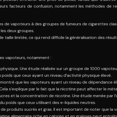
sieurs facteurs de confusion, notamment les méthodes de rech
s de vapoteurs à des groupes de fumeurs de cigarettes class
 les deux groupes.
taille limitée, ce qui rend difficile la généralisation des résul
 les vapoteurs, notamment :
vité physique. Une étude réalisée sur un groupe de 1000 vapote
u poids que ceux ayant un niveau d’activité physique élevé.
 montré que les vapoteurs ayant un niveau de dépendance élev
a s’explique par le fait que la nicotine peut affecter le méta
ucres et la concentration de nicotine. Une étude menée par l’u
du poids que ceux utilisant des e-liquides neutres.
 de produits sucrés et gras. Il est important de noter que l
ime alimentaire riche en calories et en graisses peut entraîn