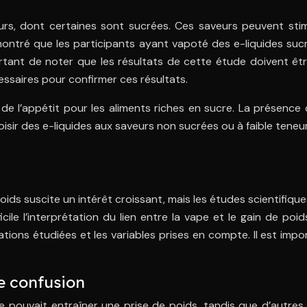
urs, dont certaines sont sucrées. Ces saveurs peuvent sti
 montré que les participants ayant vapoté des e-liquides suc
rtant de noter que les résultats de cette étude doivent être
essaires pour confirmer ces résultats.
e l’appétit pour les aliments riches en sucre. La présence 
oisir des e-liquides aux saveurs non sucrées ou à faible teneur
oids suscite un intérêt croissant, mais les études scientifique
ile l’interprétation du lien entre la vape et le gain de poi
ions étudiées et les variables prises en compte. Il est impor
de confusion
 pouvait entraîner une prise de poids, tandis que d’autres 